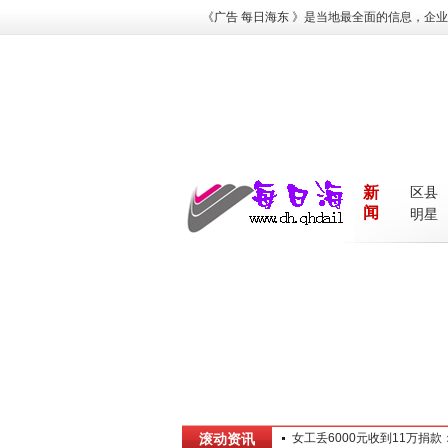
《
广告
每日海东
》是当地最全面的信息，企业
新
区县
闻
明星
滚动资讯
女工丢6000元收到11万捐