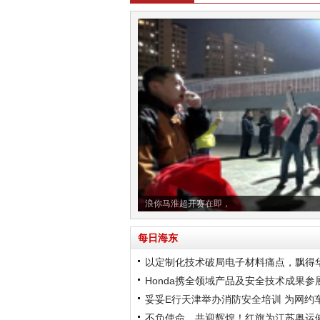
浪你马淮超开赛在即，
每日海东
以定制化技术破局电子材料痛点，飘得
Honda携全领域产品及安全技术成果
妥妥E行天津举办消防安全培训 为网约
不负使命，共迎辉煌！红旗为江苏奥运健