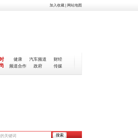
加入收藏
|
网站地图
时
健康
汽车频道
财经
尚
频道合作
政府
传媒
万个无效报警
小伙偷黑摩的拉活 第一天就被失主发现
赵本山17岁女儿身穿护