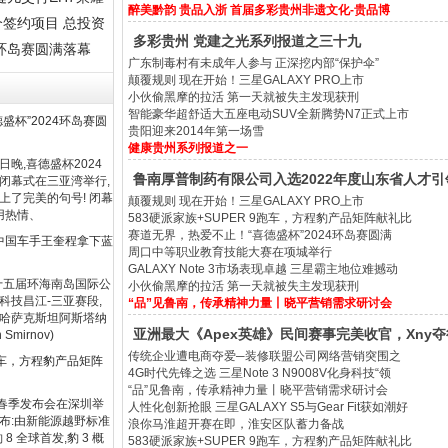
醉美黔韵 贵品入浙 首届多彩贵州非遗文化-贵品博
个签约项目 总投资
多彩贵州 党建之光系列报道之三十九
4环岛赛圆满落幕
广东制毒村有未成年人参与 正深挖内部“保护伞”
颠覆规则 现在开始！三星GALAXY PRO上市
小伙偷黑摩的拉活 第一天就被失主发现获刑
智能豪华超舒适大五座电动SUV全新腾势N7正式上市
盛杯”2024环岛赛圆
贵阳迎来2014年第一场雪
健康贵州系列报道之一
日晚,喜德盛杯2024
鲁南厚普制药有限公司入选2022年度山东省人才引
闭幕式在三亚湾举行,
上了完美的句号! 闭幕
颠覆规则 现在开始！三星GALAXY PRO上市
用热情、
583硬派家族+SUPER 9跑车，方程豹产品矩阵献礼比
赛道无界，热爱不止！“喜德盛杯”2024环岛赛圆满
 中国车手王奎程拿下蓝
周口中等职业教育技能大赛在项城举行
GALAXY Note 3市场表现卓越 三星霸主地位难撼动
第十五届环海南岛国际公
小伙偷黑摩的拉活 第一天就被失主发现获刑
科技昌江-三亚赛段,
“品”见鲁南，传承精神力量丨晓平营销需求研讨会
哈萨克斯坦阿斯塔纳
亚洲最大《Apex英雄》民间赛事完美收官，Xny夺
mirnov)
传统企业遭电商夺爱─装修联盟公司网络营销突围之
9跑车，方程豹产品矩阵
4G时代先锋之选 三星Note 3 N9008V化身科技“领
“品”见鲁南，传承精神力量丨晓平营销需求研讨会
汽车春季发布会在深圳举
人性化创新抢眼 三星GALAXY S5与Gear Fit获如潮好
布:由新能源越野标准
浪你马淮超开赛在即，淮安区队蓄力备战
8 全球首发,豹 3 概
583硬派家族+SUPER 9跑车，方程豹产品矩阵献礼比