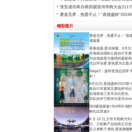
淮安成功举办第四届淮河华商大会211
赛道无界，热爱不止！“喜德盛杯”202
精彩图片
赛道无界，热爱不止！“喜德
满落幕
夜幕低垂,星光璀璨。8月31
环海南岛国际公路自行车赛
为这场速度与激情的盛宴画
式以环岛赛,更热爱为主题,
Stage5︱盖特登顶总冠军
衫！
8月31日,喜德盛杯2024
路自行车赛第五赛段萨玛仕
在海南省三亚市决出胜负。
车队的伊万斯米尔诺夫(Ivan S
583硬派家族+SUPER 
献礼比亚迪3
4 月 16 日,方华方程豹
行。方程豹产品矩阵正式发
定义者豹 5 领衔,硬派旗舰豹 