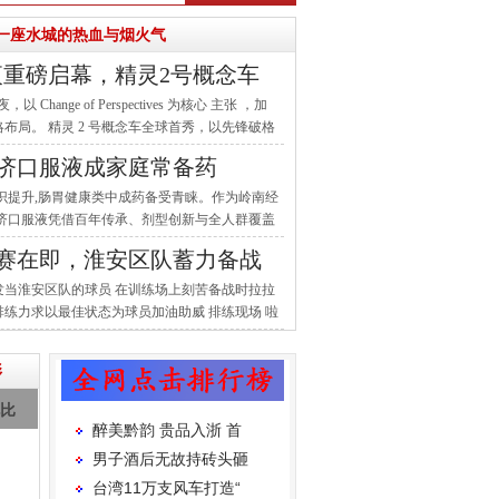
一座水城的热血与烟火气
之夜重磅启幕，精灵2号概念车
 Change of Perspectives 为核心 主张 ，加
布局。 精灵 2 号概念车全球首秀，以先锋破格
两座都市座驾的全新 进化 。 量产
济口服液成家庭常备药
识提升,肠胃健康类中成药备受青睐。作为岭南经
保济口服液凭借百年传承、剂型创新与全人群覆盖
成为亿万家庭信赖的常备健康选择。 王老吉
赛在即，淮安区队蓄力备战
发当淮安区队的球员 在训练场上刻苦备战时拉拉
练力求以最佳状态为球员加油助威 排练现场 啦
的鼓点声中队员们不断练习 磨合口号呐喊助
衫
礼比
醉美黔韵 贵品入浙 首
男子酒后无故持砖头砸
台湾11万支风车打造“