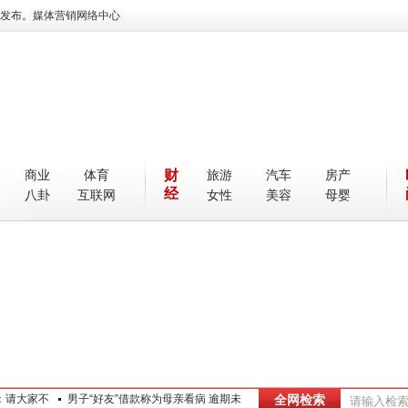
发布。媒体营销网络中心
商业
体育
财
旅游
汽车
房产
经
八卦
互联网
女性
美容
母婴
款：请大家不要
男子“好友”借款称为母亲看病 逾期未
全网检索
广东江门“110”去年接57